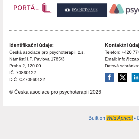
Identifikační údaje:
Kontaktní údaj
Česká asociace pro psychoterapii, z.s.
Telefon: +420 77
Náměstí I.P. Pavlova 1785/3
Email: info@czap
Praha 2, 120 00
Datová schránka
I
Č:
70860122
DIČ: CZ
70860122
© Česká asociace pro psychoterapii
2026
Built on
Wild Apricot
• 