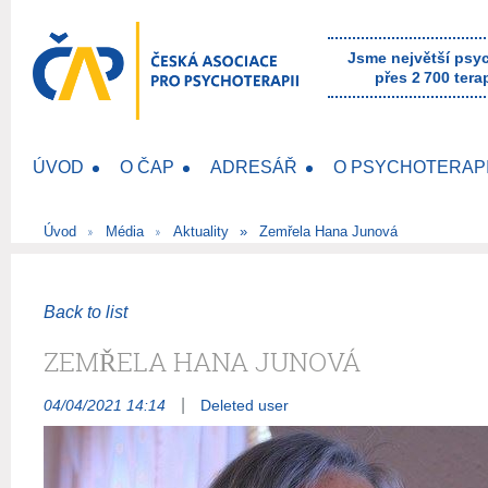
Jsme největší psy
přes 2 700 tera
ÚVOD
O ČAP
ADRESÁŘ
O PSYCHOTERAPI
Úvod
Média
Aktuality
Zemřela Hana Junová
Back to list
ZEMŘELA HANA JUNOVÁ
|
04/04/2021 14:14
Deleted user