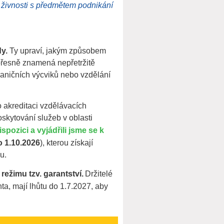
 živnosti s předmětem podnikání
y.
Ty upraví, jakým způsobem
 přesně znamená nepřetržitě
raničních výcviků nebo vzdělání
o akreditaci vzdělávacích
skytování služeb v oblasti
spozici a vyjádřili jsme se k
o 1.10.2026
), kterou získají
u.
ežimu tzv. garantství.
Držitelé
nta, mají lhůtu do 1.7.2027, aby