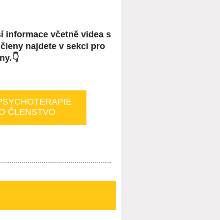
í informace včetně videa s
členy najdete v sekci pro
ny.👇
PSYCHOTERAPIE
RO ČLENSTVO