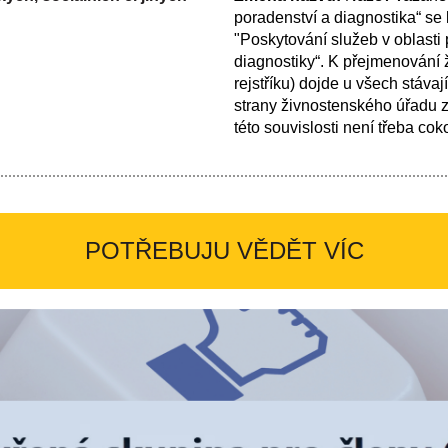
poradenství a diagnostika“ se
"Poskytování služeb v oblasti
diagnostiky“.
K přejmenování ž
rejstříku) dojde u všech stávaj
strany živnostenského úřadu z
této souvislosti není třeba cok
POTŘEBUJU VĚDĚT VÍC