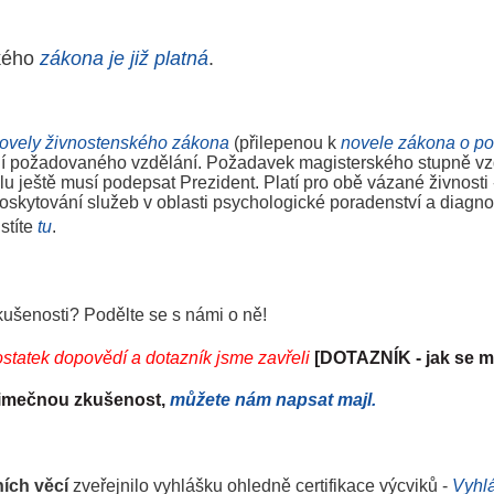
ského
zákona je již platná
.
ovely živnostenského zákona
(přilepenou k
novele zákona o po
í požadovaného vzdělání. Požadavek magisterského stupně vzdě
u ještě musí podepsat Prezident. Platí pro obě vázané živnosti
skytování služeb v oblasti psychologické poradenství a diagno
istíte
tu
.
zkušenosti? Podělte se s námi o ně!
statek dopovědí a dotazník jsme zavřeli
[
DOTAZNÍK
- jak se m
ýjimečnou zkušenost,
můžete nám napsat majl.
ních věcí
zveřejnilo vyhlášku ohledně certifikace výcviků -
Vyhl