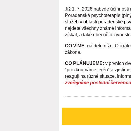
Již 1. 7. 2026 nabyde účinnosti
Poradenská psychoterapie (pln
služeb v oblasti poradenské psy
najdete všechny známé informac
získat, a také obecně o živnosti 
CO VÍME:
najdete níže. Oficiá
zákona.
CO PLÁNUJEME:
v prvních d
"prozkoumáme terén" a zjistíme
reagují na různé situace. Infor
zveřejníme poslední červencov