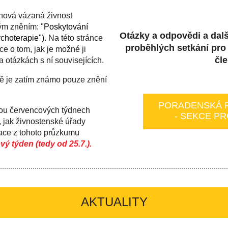
 nová vázaná živnost
ým zněním: "
Poskytování
Otázky a odpovědi a dalš
choterapie")
. Na této stránce
proběhlých setkání pro 
e o tom, jak je možné ji
čle
a otázkách s ní souvisejících.
lně je zatím známo pouze znění
PORADENSKÁ 
vou červencových týdnech
- SEKCE P
, jak živnostenské úřady
mace z tohoto průzkumu
ý týden (tedy od 25.7.).
AKTUALITY