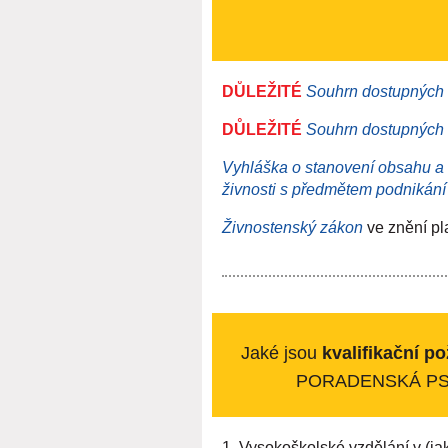
DŮLEŽITÉ
Souhrn dostupných 
DŮLEŽITÉ
Souhrn dostupných 
Vyhláška o stanovení obsahu a 
živnosti s předmětem podnikání
Živnostenský zákon
ve znění pl
Jaké jsou
kvalifikační p
PORADENSKÁ PS
1. Vysokoškolské vzdělání v (j