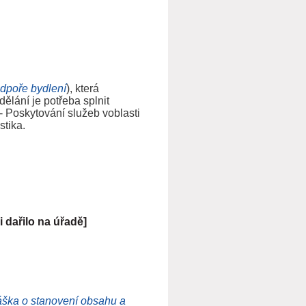
dpoře bydlení
), která
lání je potřeba splnit
- Poskytování služeb v
oblasti
stika.
i dařilo na úřadě]
áška o stanovení obsahu a