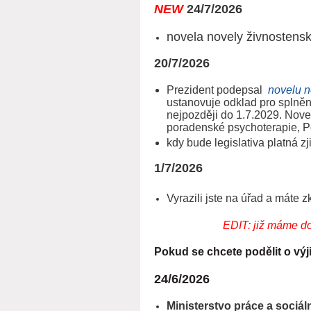
NEW
24/7/2026
novela novely živnosten
20/7/2026
Prezident podepsal
novelu n
ustanovuje odklad pro splněn
nejpozději do 1.7.2029. Novel
poradenské psychoterapie, Po
kdy bude legislativa platná zj
1/7/2026
Vyrazili jste na úřad a máte 
EDIT: již máme do
Pokud se chcete podělit o v
24/6/2026
Ministerstvo práce a sociál