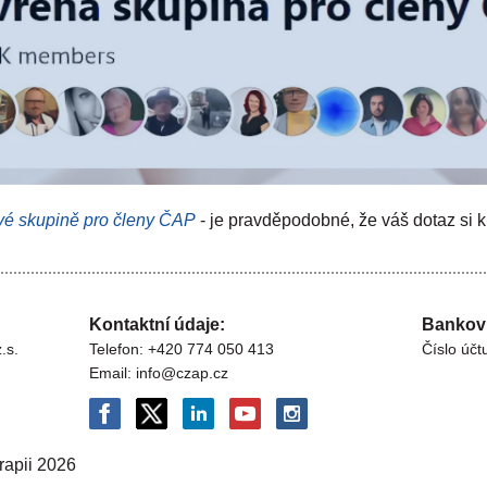
vé skupině pro členy ČAP
- je pravděpodobné, že váš dotaz si kl
Kontaktní údaje:
Bankovn
.s.
Telefon: +420 774 050 413
Číslo úč
Email: info@czap.cz
rapii
2026