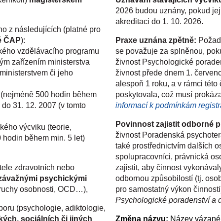
2026 budou uznány, pokud jej
akreditaci do 1. 10. 2026.
o z následujících (platné pro
né ČAP
):
Praxe uznána zpětně:
Požado
kého vzdělávacího programu
se považuje za splněnou, po
m zařízením ministerstva
živnost Psychologické porade
ministerstvem či jeho
živnost
přede dnem 1. červenc
alespoň 1 roku, a v rámci této 
u (nejméně 500 hodin během
poskytovala, což musí prokáza
do 31. 12. 2007 (v tomto
informací k podmínkám regist
Povinnost zajistit odborné 
ého výcviku (teorie,
živnost Poradenská psychoter
 hodin během min. 5 let)
také prostřednictvím dalších o
spolupracovníci, právnická osob
tele zdravotních nebo
zajistit, aby činnost vykonáva
závažnými psychickými
odbornou způsobilostí (tj. oso
oruchy osobnosti, OCD…),
pro samostatný výkon činnosti
Psychologické poradenství a di
oru (psychologie, adiktologie,
ých, sociálních či jiných
Změna názvu:
Název vázané 