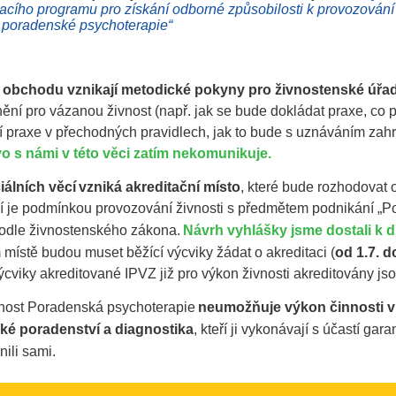
cího programu pro získání odborné způsobilosti k provozování
i poradenské psychoterapie“
a obchodu vznikají metodické pokyny pro živnostenské úřad
ění pro vázanou živnost (např. jak se bude dokládat praxe, co
í praxe v přechodných pravidlech, jak to bude s uznáváním zah
vo s námi v této věci zatím nekomunikuje
.
iálních věcí
vzniká akreditační místo
, které bude rozhodovat 
í je podmínkou provozování živnosti s předmětem podnikání „Po
odle živnostenského zákona.
Návrh vyhlášky jsme dostali k di
m místě budou muset
běžící výcviky žádat o akreditaci (
od 1.7. d
ýcviky akreditované IPVZ již pro výkon živnosti akreditovány jso
vnost Poradenská psychoterapie
neumožňuje výkon činnosti v r
ké poradenství a diagnostika
, kteří ji vykonávají
s účastí gara
nili sami.