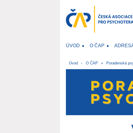
ÚVOD
O ČAP
ADRES
Úvod
O ČAP
Poradenská psy