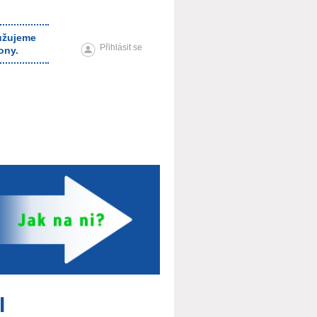
ružujeme
Přihlásit se
ony.
I