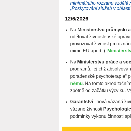
minimálního rozsahu vzděláva
„Poskytování služeb v oblast
12/6/2026
Na
Ministerstvu průmyslu 
udělovat živnostenské oprávn
provozovat živnost pro uznán
mimo EU apod..).
Ministerst
Na
Ministerstvu práce a soc
programů, jejichž absolvován
poradenské psychoterapie“ p
němu.
Na tomto akreditační
zpětně od začátku výcviku. V
Garantství
- nová vázaná ži
vázané živnosti
Psychologic
podmínky výkonu činnosti spl