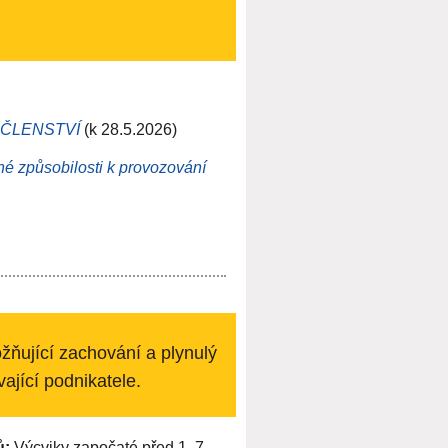
NÍ ČLENSTVÍ
(k 28.5.2026)
é způsobilosti k provozování
žňující
zachování a plynulý
vající podnikatele.
ů:
Výcviky započaté před 1. 7.