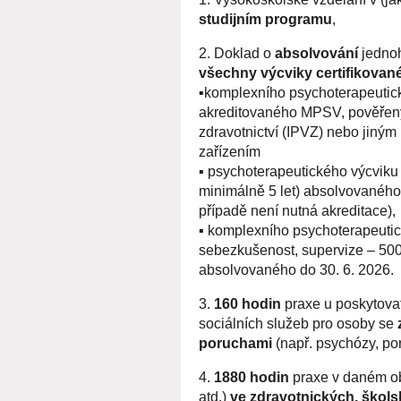
studijním programu
,
2. Doklad o
absolvování
jednoh
všechny výcviky certifikova
▪️
komplexního psychoterapeutic
akreditovaného MPSV, pověřený
zdravotnictví (IPVZ) nebo jiným 
zařízením
▪️
p
sychoterapeutického výcvik
minimálně 5 let) absolvovaného 
případě není nutná akreditace),
▪️
komplexního psychoterapeutick
sebezkušenost, supervize – 500
absolvovaného do 30. 6. 2026.
3.
160 hodin
praxe u poskytova
sociálních služeb pro osoby se
poruchami
(např. psychózy, p
4.
1880 hodin
praxe v daném ob
atd.)
ve zdravotnických, školsk