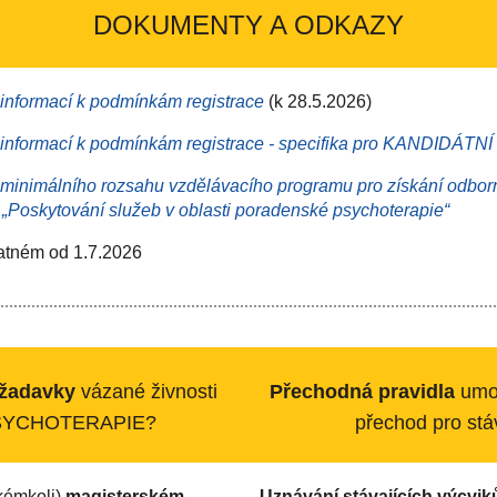
DOKUMENTY A ODKAZY
informací k podmínkám registrace
(k 28.5.2026)
informací k podmínkám registrace - specifika pro KANDIDÁT
minimálního rozsahu vzdělávacího programu pro získání odborn
 „Poskytování služeb v oblasti poradenské psychoterapie“
atném od 1.7.2026
ožadavky
vázané živnosti
Přechodná pravidla
umo
YCHOTERAPIE?
přechod
pro stá
akémkoli)
magisterském
Uznávání stávajících výcvik