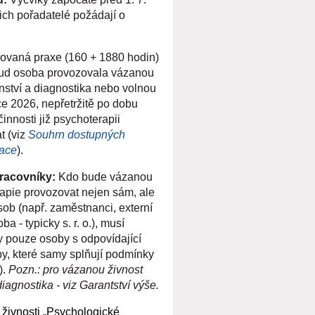
ich pořadatelé požádají o
vaná praxe (160 + 1880 hodin)
kud osoba provozovala vázanou
nství a diagnostika nebo volnou
e 2026, nepřetržitě po dobu
činnosti již psychoterapii
t (viz
Souhrn dostupných
race
).
pracovníky:
Kdo bude vázanou
apie provozovat nejen sám, ale
sob (např. zaměstnanci, externí
a - typicky s. r. o.), musí
ly pouze osoby s odpovídající
by, které samy splňují podmínky
).
Pozn.: pro vázanou živnost
agnostika - viz Garantství výše.
živnosti „Psychologické