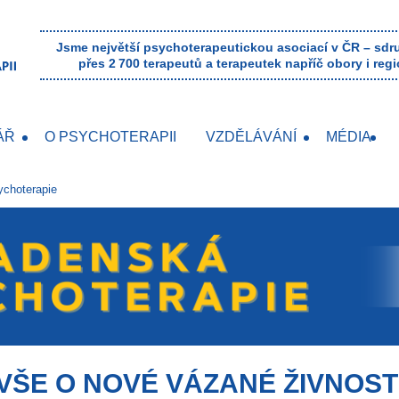
Jsme největší psychoterapeutickou asociací v ČR – sd
přes 2 700 terapeutů a terapeutek napříč obory i regi
ÁŘ
O PSYCHOTERAPII
VZDĚLÁVÁNÍ
MÉDIA
choterapie
VŠE O NOVÉ VÁZANÉ ŽIVNOST