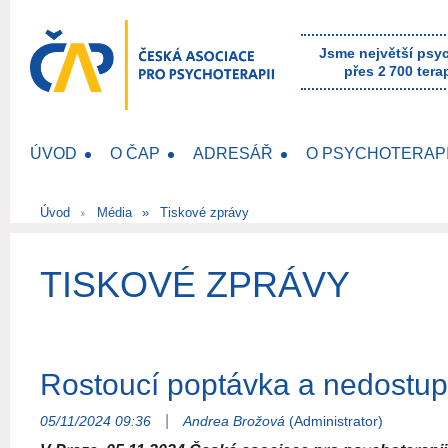
Jsme největší psy
přes 2 700 tera
ÚVOD
O ČAP
ADRESÁŘ
O PSYCHOTERAPI
Úvod
Média
Tiskové zprávy
TISKOVÉ ZPRÁVY
Rostoucí poptávka a nedostup
|
05/11/2024 09:36
Andrea Brožová
(Administrator)