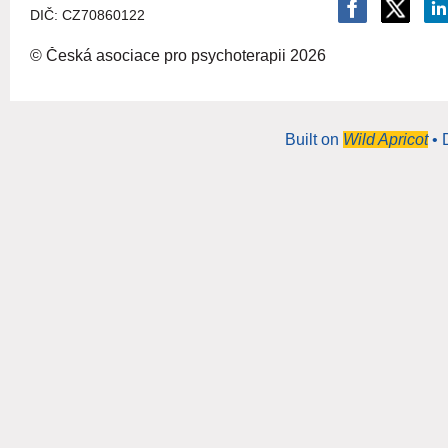
DIČ: CZ
70860122
© Česká asociace pro psychoterapii
2026
Built on
Wild Apricot
• 