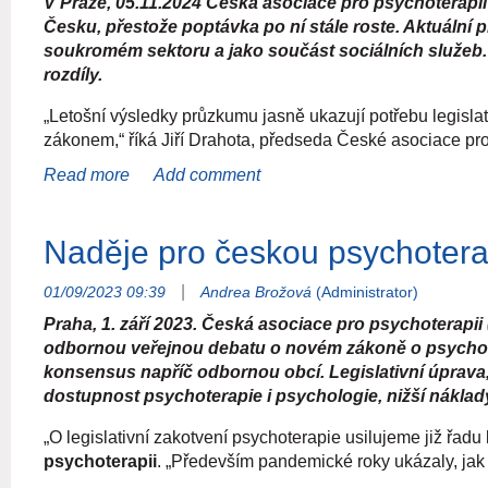
V Praze, 05.11.2024 Česká asociace pro psychoterapi
Česku, přestože poptávka po ní stále roste. Aktuální 
soukromém sektoru a jako součást sociálních služeb. 
rozdíly.
„Letošní výsledky průzkumu jasně ukazují potřebu legisl
zákonem,“ říká Jiří Drahota, předseda České asociace pro
poskytována v soukromém sektoru a v sociálních službách,
asociace se snaží pomoci změně, která ale leží na bedrech
Nárůst poptávky a regionální nerovnováha
Česká asociace pro psychoterapii, největší profesní sdru
|
01/09/2023 09:39
Andrea Brožová
(Administrator)
letos se ho zúčastnilo 884 psychoterapeutů a psychotera
o své služby. Nejvíce psychoterapeutů působí v Praze a 
Praha, 1. září 2023. Česká asociace pro psychoterapi
patří mezi regiony s výrazně nižší dostupností psychoterap
odbornou veřejnou debatu o novém zákoně o psycholo
konsensus napříč odbornou obcí. Legislativní úprava, 
Dostupnost a financování psychoterapie
dostupnost psychoterapie i psychologie, nižší náklady
Psychoterapie hrazená z veřejného zdravotního pojištění 
„O legislativní zakotvení psychoterapie usilujeme již řadu l
pracuje pouze 11,6 % respondentů. V soukromých praxích
psychoterapii
. „Především pandemické roky ukázaly, jak 
individuálního sezení se pohybuje kolem 1 080 Kč, u pár
konkrétním textu zákona jsme spolu s odborníky z řad psy