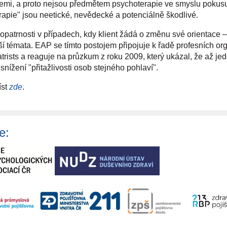
emi, a proto nejsou předmětem psychoterapie ve smyslu pokusu 
rapie" jsou neetické, nevědecké a potenciálně škodlivé.
opatrnosti v případech, kdy klient žádá o změnu své orientace –
ší témata. EAP se tímto postojem připojuje k řadě profesních o
rists a reaguje na průzkum z roku 2009, který ukázal, že až jed
nížení "přitažlivosti osob stejného pohlaví".
íst
zde
.
e: