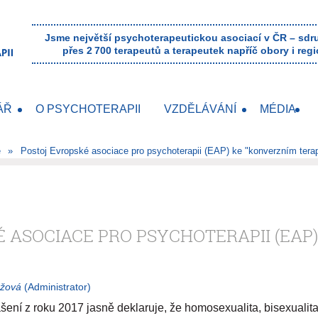
Jsme největší psychoterapeutickou asociací v ČR – sd
přes 2 700 terapeutů a terapeutek napříč obory i regi
ÁŘ
O PSYCHOTERAPII
VZDĚLÁVÁNÍ
MÉDIA
e
Postoj Evropské asociace pro psychoterapii (EAP) ke "konverzním tera
 ASOCIACE PRO PSYCHOTERAPII (EAP
ožová
(Administrator)
ení z roku 2017 jasně deklaruje, že homosexualita, bisexualita