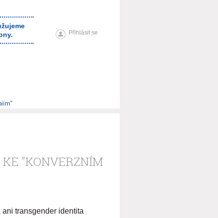
ružujeme
Přihlásit se
ony.
piím"
) KE "KONVERZNÍM
 ani transgender identita