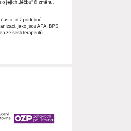
o jejich „léčbu“ či změnu.
 často totiž podobné
rganizací, jako jsou APA, BPS
en ze šesti terapeutů-