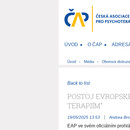
ÚVOD
O ČAP
ADRES
Úvod
Média
Oborová diskuz
Back to list
POSTOJ EVROPSKÉ
TERAPIÍM"
|
19/05/2025 13:53
Andrea Br
EAP ve svém oficiálním prohláš