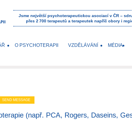
Jsme největší psychoterapeutickou asociací v ČR – sd
přes 2 700 terapeutů a terapeutek napříč obory i regi
ÁŘ
O PSYCHOTERAPII
VZDĚLÁVÁNÍ
MÉDIA
erapie (např. PCA, Rogers, Daseins, Gesta