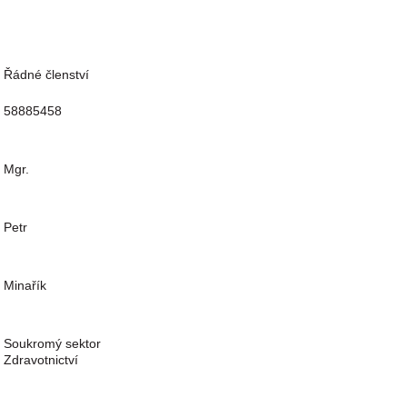
Řádné členství
58885458
Mgr.
Petr
Minařík
Soukromý sektor
Zdravotnictví