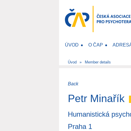
ÚVOD
O ČAP
ADRES
Úvod
Member details
Back
Petr Minařík
Humanistická psychot
Praha 1