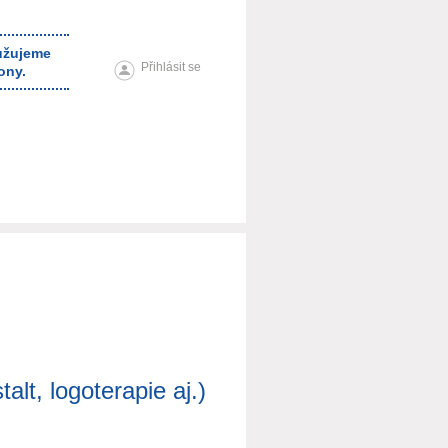
ružujeme
Přihlásit se
ony.
lt, logoterapie aj.)