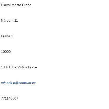
Hlavní město Praha
Národní 11
Praha 1
10000
1.LF UK a VFN v Praze
minarik.p@centrum.cz
771146507