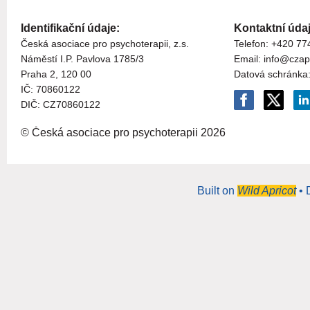
Identifikační údaje:
Kontaktní údaj
Česká asociace pro psychoterapii, z.s.
Telefon: +420 77
Náměstí I.P. Pavlova 1785/3
Email: info@czap
Praha 2, 120 00
Datová schránka
I
Č:
70860122
DIČ: CZ
70860122
© Česká asociace pro psychoterapii
2026
Built on
Wild Apricot
• 