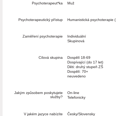
Psychoterapeut*ka
Muž
Psychoterapeutický přístup
Humanistická psychoterapie (n
Zaměření psychoterapie
Individuální
Skupinová
Cílová skupina
Dospělí 18-69
Dospívající (do 17 let)
Děti: druhý stupeň ZŠ
Dospělí: 70+
neuvedeno
Jakým způsobem poskytujete
On-line
služby?
Telefonicky
V jakém jazyce nabízíte
Česky/Slovensky