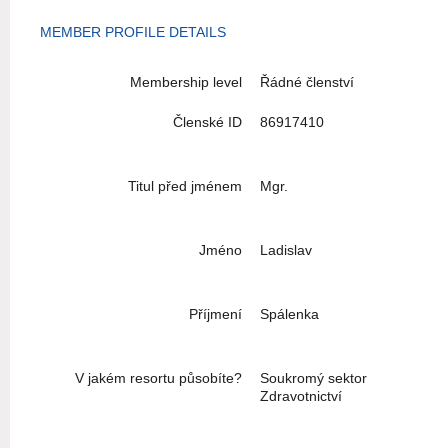
MEMBER PROFILE DETAILS
Membership level
Řádné členství
Členské ID
86917410
Titul před jménem
Mgr.
Jméno
Ladislav
Příjmení
Spálenka
V jakém resortu působíte?
Soukromý sektor
Zdravotnictví