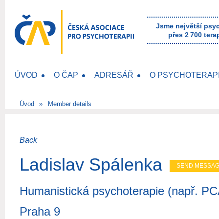
Jsme největší psy
přes 2 700 tera
ÚVOD
O ČAP
ADRESÁŘ
O PSYCHOTERAPI
Úvod
Member details
Back
Ladislav Spálenka
Humanistická psychoterapie (např. PCA
Praha 9