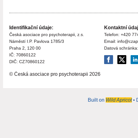
Identifikační údaje:
Kontaktní údaj
Česká asociace pro psychoterapii, z.s.
Telefon: +420 77
Náměstí I.P. Pavlova 1785/3
Email: info@czap
Praha 2, 120 00
Datová schránka
I
Č:
70860122
DIČ: CZ
70860122
© Česká asociace pro psychoterapii
2026
Built on
Wild Apricot
• 