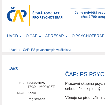
Jsme největší psy
přes 2 700 tera
ÚVOD
O ČAP
ADRESÁŘ
O PSYCHOTERAPI
Úvod
ČAP: PS psychoterapie ve školství
Back
ČAP: PS PSY
03/03/2026
Kdy
Pracovní skupina psycho
17:30 - 19:00 (CET)
sebou několik plodných 
Zoom
Místo
Věnuje se především map
Registration