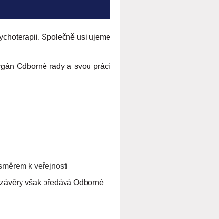
sychoterapii. Společně usilujeme
rgán Odborné rady a svou práci
 směrem k veřejnosti
é závěry však předává Odborné