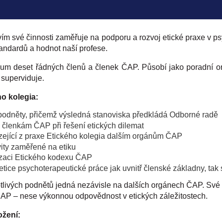
vím své činnosti zaměřuje na podporu a rozvoj etické praxe v p
tandardů a hodnot naší profese.
ium deset řádných členů a členek ČAP. Působí jako poradní o
 superviduje.
ho kolegia:
é podněty, přičemž výsledná stanoviska předkládá Odborné radě
 členkám ČAP při řešení etických dilemat
zející z praxe Etického kolegia dalším orgánům ČAP
vity zaměřené na etiku
izaci Etického kodexu ČAP
 etice psychoterapeutické práce jak uvnitř členské základny, tak
notlivých podnětů jedná nezávisle na dalších orgánech ČAP. Sv
ČAP – nese výkonnou odpovědnost v etických záležitostech.
ožení
: