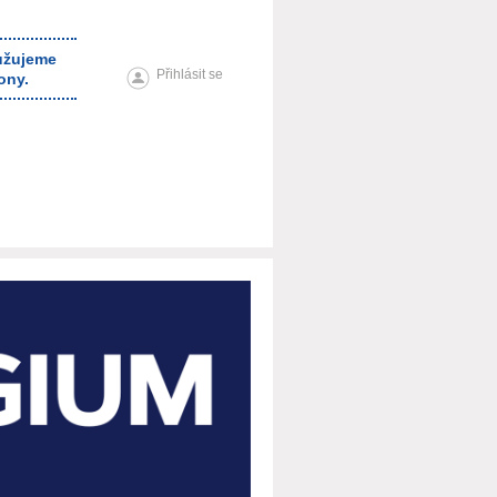
ružujeme
Přihlásit se
ony.