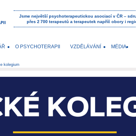
Jsme největší psychoterapeutickou asociací v ČR – sd
přes 2 700 terapeutů a terapeutek napříč obory i regi
ÁŘ
O PSYCHOTERAPII
VZDĚLÁVÁNÍ
MÉDIA
ke kolegium