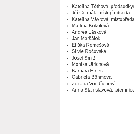
Kateřina Tóthová, předsedky
Jiří Čermák, místopředseda
Kateřina Vávrová, místopřed
Martina Kukolová
Andrea Lásková
Jan Maršálek
Eliška Remešová
Silvie Ročovská
Josef Smrž
Monika Ulrichová
Barbara Ernest
Gabriela Böhmová
Zuzana Vondřichová
Anna Stanislavová, tajemnic