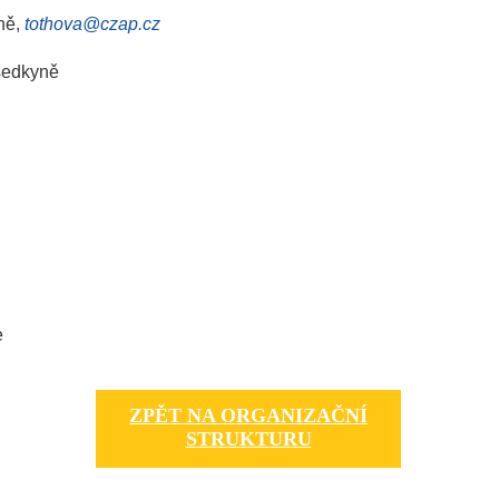
ně,
tothova@czap.cz
sedkyně
e
ZPĚT NA ORGANIZAČNÍ
STRUKTURU