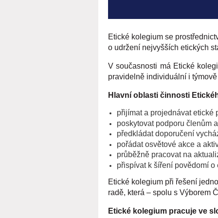
Etické kolegium se prostřednict
o udržení nejvyšších etických s
V současnosti má Etické koleg
pravidelně individuální i týmově
Hlavní oblasti činnosti Etické
přijímat a projednávat etick
poskytovat podporu členům a
předkládat doporučení vychá
pořádat osvětové akce a akti
průběžně pracovat na aktual
přispívat k šíření povědomí o
Etické kolegium při řešení jed
radě, která – spolu s Výborem 
Etické kolegium pracuje ve sl