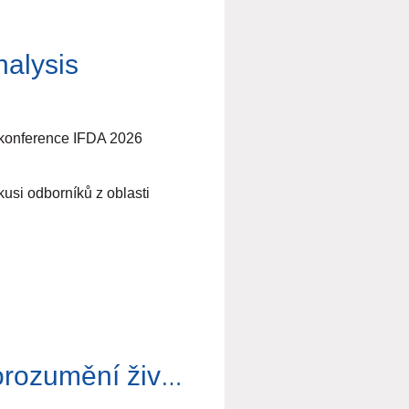
ela Širůčková, Ph.D.
nalysis
 konference IFDA 2026
si odborníků z oblasti
Rané vzpomínky a jejich metaforický význam – porozumění životnímu stylu a subjektivním přesvědčením