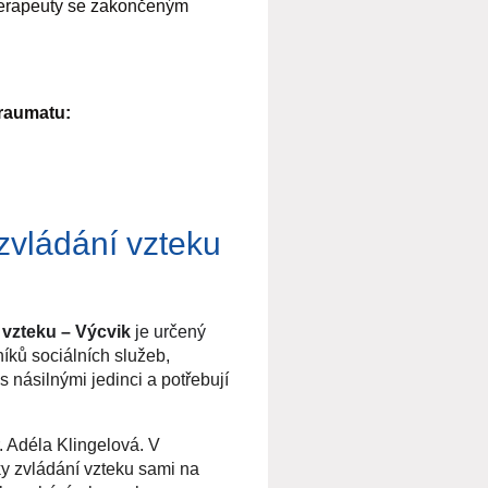
oterapeuty se zakončeným
traumatu:
ladní přístupy a principy do
zvládání vzteku
 faktory, specifické přístupy
vzteku – Výcvik
je určený
íků sociálních služeb,
áce s vývojovým traumatem a
 násilnými jedinci a potřebují
 práce
.
. Adéla Klingelová. V
exní trauma, úskalí
y zvládání vzteku sami na
py a principy práce s