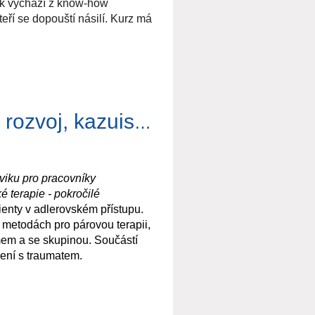
vik vychází z know-how
eří se dopouští násilí. Kurz má
matu
Současný pohled na
í, alianční, přenosová.
iologie.
in.
ráci s klientem
ta, nabídka konkrétních
Podpora práce v adlerovském přístupu – Profesní rozvoj, kazuistiky a supervize
ké metody pomáhající při
é při léčení traumatu, dílčí
iku pro pracovníky
é terapie - pokročilé
ienty v adlerovském přístupu.
áce s hranicemi a
 metodách pro párovou terapii,
ýmem a se skupinou. Součástí
si psychoterapeuta to náročné,
zení s traumatem.
ě udržitelné kondice
ní zkušeností