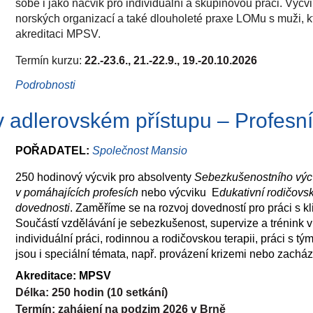
sobě i jako nácvik pro individuální a skupinovou práci. Výc
vývojovým traumatem.
norských organizací a také dlouholeté praxe LOMu s muži, kt
5. webinář 6. 7. 2026 -
Vztah terapeut a klient v poli trau
akreditaci MPSV.
úlohu vztahu v psychoterapii, tři úrovně vztahu – existenciáln
Termín kurzu:
22.-23.6., 21.-22.9., 19.-20.10.2026
Výsledky výzkumů účinných faktorů a interpersonální neurob
Podrobnosti
Vždy v pondělí od 9 do 16 hodin a v úterý od 12 do 18 hod
6. webinář 5. 10. 2026 -
Vnitřní nastavení psychoterapeuta při p
Místo: Praha 7
Vnitřní nastavení jako nedílná součást práce psychoterapeu
přístupů, technik a zamyšlení.
Cena výcviku
je 25 500 Kč.
7. webinář 2. 11. 2026 -
Specifické současné psychoterapeutic
POŘADATEL:
Společnost Mansio
Přihlásit se můžete
ZDE
psychoterapii traumatu
Přehled psychoterapeutických směrů a metod, které jsou účinn
250 hodinový výcvik pro absolventy
Sebezkušenostního výcv
V případě zájmu či dotazů můžete psá
t na
sales@ilom.cz
techniky a praxe
v pomáhajících profesích
nebo výcviku E
dukativní rodičovsk
dovednosti
. Zaměříme se na rozvoj dovedností pro práci s kl
Psychoterapeut v poli traumatu, pr
8. webinář 7. 12. 2026 -
Součástí vzdělávání je sebezkušenost, supervize a trénink v
psychohygiena
individuální práci, rodinnou a rodičovskou terapii, práci s t
Péče o sebe v roli psychoterapeuta, co obvykle bývá v profe
jsou i speciální témata, např. provázení krizemi nebo zachá
nové pohledy a společné zamyšlení nad tématem dlouhodob
Akreditace: MPSV
terapeuta.
Délka: 250 hodin (10 setkání)
9. webinář -
Integrační setkání, otázky a odpovědi, sdíle
Termín: zahájení na podzim 2026 v Brně