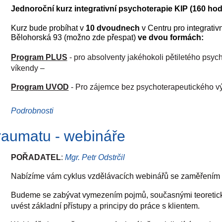
Jednoroční kurz integrativní psychoterapie KIP (160 hod
Kurz bude probíhat v
10 dvoudnech
v Centru pro integrativ
Bělohorská 93 (možno zde přespat)
ve dvou formách:
Program PLUS
- pro absolventy jakéhokoli pětiletého psyc
víkendy –
Program UVOD
- Pro zájemce bez psychoterapeutického výc
Cílem je získání přehledu a základních dovedností týkající se
Podrobnosti
psychoterapie. Kurz probíhá formou prezentací, diskusí, n
obohacováním dosavadních zkušeností frekventantů. Celý ku
raumatu - webináře
Kč), jeden víkend 4800 Kč na účet: 121166349/0800, Var. sy 
dáváme přednost zájemcům o celý kurz.
POŘADATEL
:
Mgr. Petr Odstrčil
Nabízíme vám cyklus vzdělávacích webinářů se zaměřením n
Podrobný program a bližší info:
magdalena.frouzova@email
www.psychoterapie.info
a
www.skaluvinstitut.cz
Budeme se zabývat vymezením pojmů, současnými teoretick
uvést základní přístupy a principy do práce s klientem.