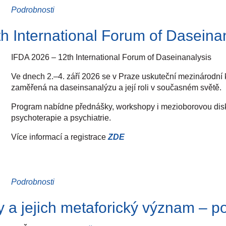
Cena: 70 400 Kč bez DPH (85 184 Kč včetně DPH)
Podrobnosti
Lektorky: PhDr. Miroslava Štěpánková, Ph.D., Mgr. Micha
h International Forum of Daseina
Přihlášky
zde
IFDA 2026 – 12th International Forum of Daseinanalysis
Ve dnech 2.–4. září 2026 se v Praze uskuteční mezinárodní
zaměřená na daseinsanalýzu a její roli v současném světě.
Program nabídne přednášky, workshopy i mezioborovou disku
psychoterapie a psychiatrie.
Více informací a registrace
ZDE
Podrobnosti