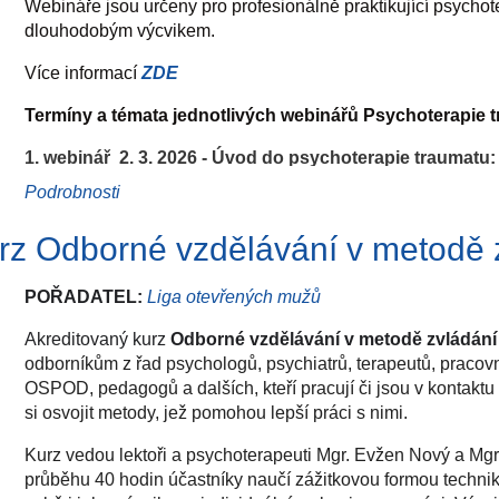
Webináře jsou určeny pro profesionálně praktikující psych
dlouhodobým výcvikem.
Více informací
ZDE
Termíny a témata jednotlivých webinářů Psychoterapie 
1. webinář 2. 3. 2026 -
Úvod do psychoterapie traumatu:
Vymezení pojmů, současné teoretické koncepty, jak uvést zák
Podrobnosti
práce s klientem.
rz Odborné vzdělávání v metodě 
2. webinář 13. 4. 2026 -
Situační trauma
Co rozumíme pod pojmem situační trauma, účinné terapeutické
POŘADATEL:
Liga otevřených mužů
a principy psychoterapeutické práce.
Akreditovaný kurz
Odborné vzdělávání v metodě zvládání 
3. webinář 4. 5. 2026 -
Vývojové trauma I.
odborníkům z řad psychologů, psychiatrů, terapeutů, pracovn
Co rozumíme pod pojmem vývojové trauma, častá úskalí pr
OSPOD, pedagogů a dalších, kteří pracují či jsou v kontaktu s
jak k nim přistupovat, základní, principy psychoterapeutické
si osvojit metody, jež pomohou lepší práci s nimi.
4. webinář 1. 6. 2026 -
Vývojové trauma II.
Kurz vedou lektoři a psychoterapeuti Mgr. Evžen Nový a Mgr
Účinné terapeutické faktory, koregulace, kumulativní a kompl
průběhu 40 hodin účastníky naučí zážitkovou formou technik
terapeutické práce s vývojovým traumatem, specifické přístu