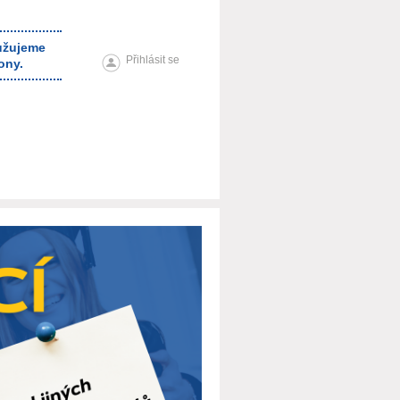
ružujeme
Přihlásit se
ony.