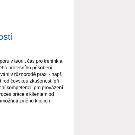
ích setkání nevešla. Jak se
 supervizích a mentoringu.
my. Zkušenosti s AI při léčbě
ela Širůčková, Ph.D.
 traumatu.
osti
u v teorii, čas pro trénink a
šeho profesního působení.
ání v různorodé praxi - např.
ít rodičovskou zkušenost, při
jení kompetencí, pro provázení
roces práce s klientem od
umožňují změnu k jejich