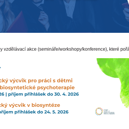
hny vzdělávací akce (semináře/workshopy/konference), které po