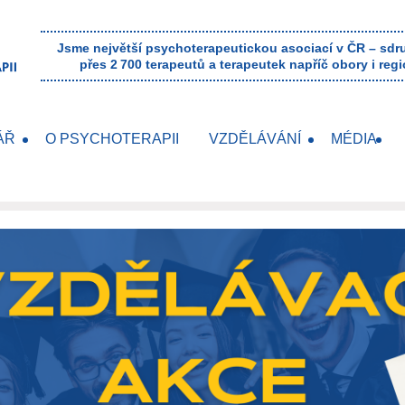
Jsme největší psychoterapeutickou asociací v ČR – sd
přes 2 700 terapeutů a terapeutek napříč obory i regi
ÁŘ
O PSYCHOTERAPII
VZDĚLÁVÁNÍ
MÉDIA