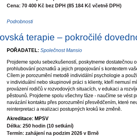
Prostor pro vzájemné sdílení a témata, která se do předchoz
Cena: 70 400 Kč bez DPH (85 184 Kč včetně DPH)
téma traumatu objevuje v psychoterapeutických výcvicích, v
Vzájemné obohacení se o zkušenosti se vzdělávacími progra
Lektorky: PhDr. Miroslava Štěpánková, Ph.D., Mgr. Micha
Podrobnosti
traumatu. Další možnosti vzdělávání v tématu Psychoterapie
Přihlášky
zde
čovská terapie – pokročilé dovedn
POŘADATEL:
Společnost Mansio
Projdeme spolu sebezkušeností, poskytneme dostatečnou opor
prohlubování poznatků a jejich propojování s kontextem va
Cílem je porozumění metodě individální psychologie a použív
v individuální nebo skupinové práci s klienty, kteří nemusí m
provázení rodičů v rozvodových situacích, v edukaci a rozví
pěstounů. Projdeme spolu všechny fáze - naučíme se vést p
navázání kontaktu přes porozumění přesvědčením, které ne
reinterpretaci a realizaci postupných kroků ke změně.
Akreditace: MPSV
Délka: 250 hodin (10 setkání)
Termín: zahájení na podzim 2026 v Brně