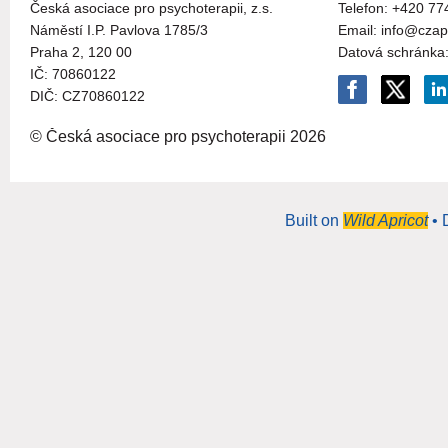
Česká asociace pro psychoterapii, z.s.
Telefon: +420 77
Náměstí I.P. Pavlova 1785/3
Email: info@czap
Praha 2, 120 00
Datová schránka
I
Č:
70860122
DIČ: CZ
70860122
© Česká asociace pro psychoterapii
2026
Built on
Wild Apricot
• 