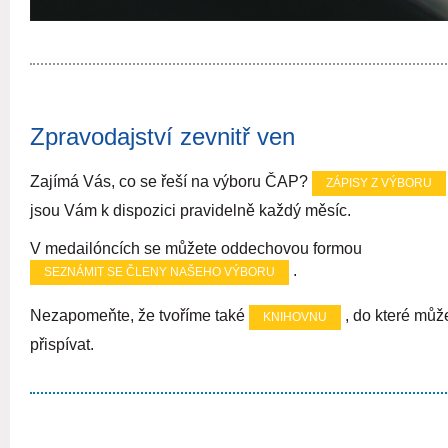
Zpravodajství zevnitř ven
Zajímá Vás, co se řeší na výboru ČAP?
ZÁPISY Z VÝBORU
jsou Vám k dispozici pravidelně každý měsíc.
V medailóncích se můžete oddechovou formou
.
SEZNÁMIT SE ČLENY NAŠEHO VÝBORU
Nezapomeňte, že tvoříme také
, do které můž
KNIHOVNU
přispívat.