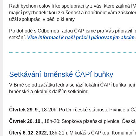
Rádi bychom oslovili ke spolupráci ty z vás, které zajímá PA
mající psychedelickou zkušenost a nabídnout vám zaškolení
užší spolupráci v péči o klienty.
Po dohodě s Odbornou radou ČAP jsme pro Vás připravili
setkání.
Více informací k naší práci i plánovaným akcím
Setkávání brněnské ČAPí buňky
V Brně se od začátku ledna schází lokální ČAPí buňka, jej
brněnské a okolní k dalším setkáním:
Čtvrtek 29. 9.
, 18-20h: Po Dni české státnosti: Pivnice u 
Čtvrtek 20. 10.
, 18h-20: Stopkova plzeňská pivnice, Česká
Úterý 6. 12. 2022
, 18h-21h: Mikuláš s ČAPkou: Komunitní 