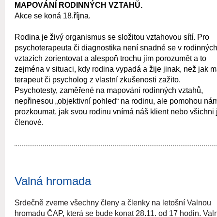
MAPOVÁNÍ RODINNÝCH VZTAHŮ.
Akce se koná 18.října.
Rodina je živý organismus se složitou vztahovou sítí. Pro
psychoterapeuta či diagnostika není snadné se v rodinnýc
vztazích zorientovat a alespo
ň trochu jim porozumět a to
zejména v situaci, kdy rodina vypadá a žije jinak, než jak 
terapeut či psycholog z vlastní zkušenosti zažito.
Psychotesty, zaměřené na mapování rodinných vztahů,
nepřinesou „objektivní pohled“ na rodinu, ale pomohou ná
prozkoumat, jak svou rodinu vnímá náš klient nebo všichni j
členové.
Valná hromada
Srdečně zveme všechny členy a členky na letošní Valnou
hromadu ČAP, která se bude konat 28.11. od 17 hodin. Val