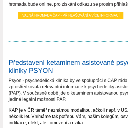
hromada bude online, pro získání odkazu se prosím přihlaš
VALNÁ HROMADA ČAP - PŘIHLAŠOVÁNÍ A VÍCE INFORMACÍ
Představení ketaminem asistované ps
kliniky PSYON
Psyon - psychedelická klinika by ve spolupráci s ČAP ráda
zprostředkovala relevantní informace k psychedeliky asist
(PAP). V současné době jde o ketaminem asistovanou psyc
jediné legální možnosti PAP.
KAP je v ČR téměř neznámou modalitou, ačkoli např. v USA
několik let. Vnímáme tak potřebu Vám, našim kolegům, osvětl
indikace, efekt, ale i omezení a rizika.