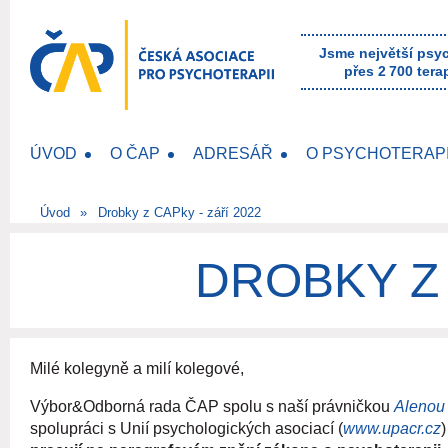
Jsme největší psy
přes 2 700 tera
ÚVOD
O ČAP
ADRESÁŘ
O PSYCHOTERAPI
Úvod
Drobky z CAPky - září 2022
DROBKY Z 
Milé kolegyně a milí kolegové,
Výbor&Odborná rada ČAP spolu s naší právničkou
Alenou
spolupráci s Unií psychologických asociací (
www.upacr.cz
)