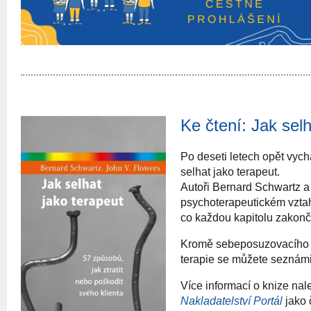
Ke čtení: Jak selh
Po deseti letech opět vych
selhat jako terapeut.
Autoři Bernard Schwartz 
psychoterapeutickém vztah
co každou kapitolu zakonču
Kromě sebeposuzovacího do
terapie se můžete seznámit
Více informací o knize na
Nakladatelství Portál
jako 