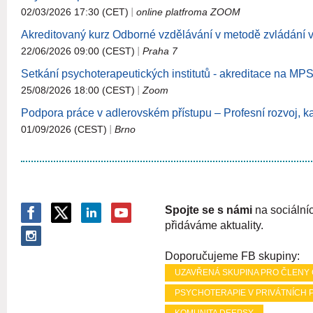
02/03/2026 17:30 (CET)
online platfroma ZOOM
Akreditovaný kurz Odborné vzdělávání v metodě zvládání 
22/06/2026 09:00 (CEST)
Praha 7
Setkání psychoterapeutických institutů - akreditace na MPSV
25/08/2026 18:00 (CEST)
Zoom
Podpora práce v adlerovském přístupu – Profesní rozvoj, ka
01/09/2026 (CEST)
Brno
Spojte se s námi
na sociálníc
přidáváme aktuality.
Doporučujeme FB skupiny:
UZAVŘENÁ SKUPINA PRO ČLENY
PSYCHOTERAPIE V PRIVÁTNÍCH 